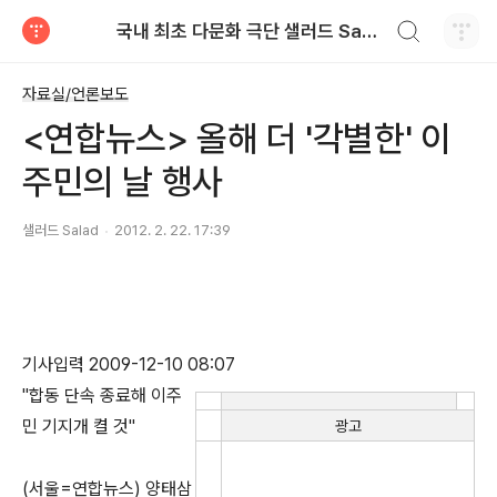
검색하기
국내 최초 다문화 극단 샐러드 Salad
티스토리
자료실/언론보도
<연합뉴스> 올해 더 '각별한' 이
주민의 날 행사
샐러드 Salad
2012. 2. 22. 17:39
기사입력
2009-12-10 08:07
"합동 단속 종료해 이주
민 기지개 켤 것"
광고
(서울=연합뉴스) 양태삼