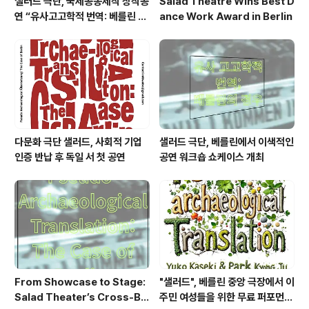
샐러드 극단, 국제공동제작 창작공
Salad Theatre Wins Best D
연 “유사고고학적 번역: 베를린 사
ance Work Award in Berlin
례”로 베를린서 작품상 수상
다문화 극단 샐러드, 사회적 기업
샐러드 극단, 베를린에서 이색적인
인증 반납 후 독일 서 첫 공연
공연 워크숍 쇼케이스 개최
From Showcase to Stage:
"샐러드", 베를린 중앙 극장에서 이
Salad Theater’s Cross-Bo
주민 여성들을 위한 무료 퍼포먼스