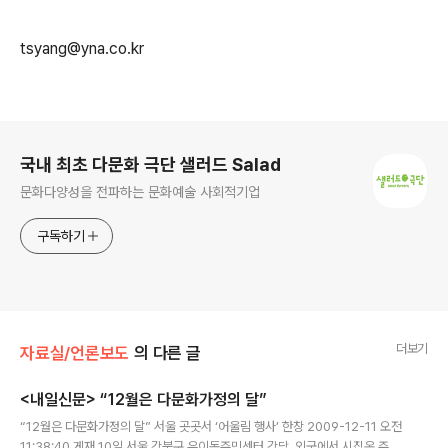
tsyang@yna.co.kr
로그 정보
국내 최초 다문화 극단 샐러드 Salad
문화다양성을 전파하는 문화예술 사회적기업
구독하기
더보기
자료실/언론보도
의 다른 글
<내일신문> “12월은 다문화가정의 달”
글 내용
“12월은 다문화가정의 달” 서울 곳곳서 ‘어울림 행사’ 한창 2009-12-11 오전
11:38:40 게재 10일 서울 강북구 우이동주민센터 강당. 외국에서 시집온 주부