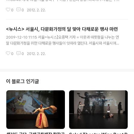
28명이 주민자치위원 자원봉사자들과 짝을 지어 김장을 담그고 있다. 서툰 솜
0
0
2012. 2. 22.
씨에 말도 잘 통하지 않아 우왕좌왕하는 듯하더니 곧 익숙해진 모습이다. 그리
고는 모둠을 나눠 투호놀이를 하며 한국에 한걸음 더 가까워졌다. 서울시와 서
울여성가족재단이 12월을 ‘다문화가정의 달’로 선언한 가운데 곳곳에서 어울림
<뉴시스> 서울시, 다문화가정의 달 맞아 다채로운 행사 마련
행사가 한창이다. 서울여성가족재단은 11일 동작구 대방동 서울여성플라자 내
글 내용
‘아트홀 봄’에서 다문화가정과 함께하는 ‘비빔밥 콘서트’와 포럼을 연다. 비빔밥
2009-12-10 11:15 서울=뉴시스】오종택 기자 = 이웃과 따뜻함을 나누는 연
콘서트는 오전 11시부터 1시간 30분간 진행된다. 미국 독일 캐나다 한국인으로
말 다문화가정을 위한 다채로운 행사들이 잇따라 열린다. 서울시와 서울시여성
구..
가족재단은 12월을 '다문화가정의 달'로 정하고 11일 서울여성플라자 1층 아트
0
0
2012. 2. 22.
홀 봄에서 '다문화가정과 함께하는 비빔밥 콘서트'와 '다문화가족 정착을 위한
포럼'을 개최한다. 이날 오전 11시에는 다국적 재즈밴드 '론 브랜튼 재즈그룹(R
onn Branton Jazz Group)'과 이주민여성들로 구성된 샐러드극단의 공연이
펼쳐지는 '다문화가정과 함께하는 비빔밥 콘서트'가 열린다. 이날 콘서트에서는
각 지역 건강가정지원센터에서 참여한 결혼이민자 3개 공연팀 등 다문화가정이
이 블로그 인기글
직접 참여한다. 오후 2시부터는 다문화가정의 안정적인 사회정착을 위해 마련
된 '..