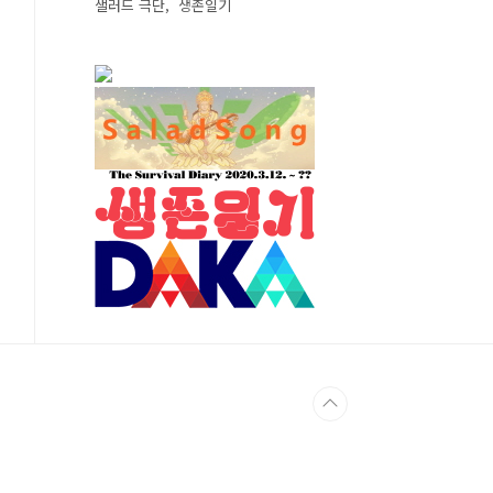
샐러드 극단
생존일기