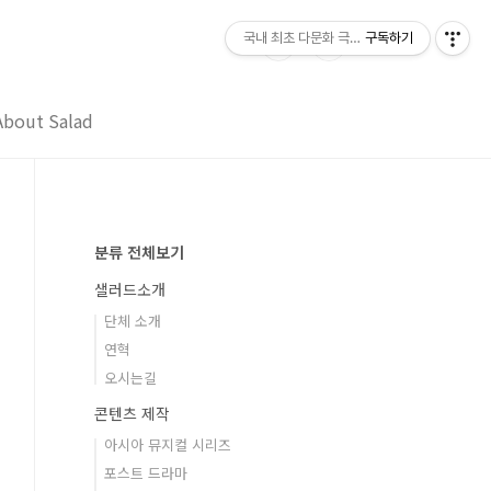
국내 최초 다문화 극단 샐러드 Salad
구독하기
About Salad
분류 전체보기
샐러드소개
단체 소개
연혁
오시는길
콘텐츠 제작
아시아 뮤지컬 시리즈
포스트 드라마