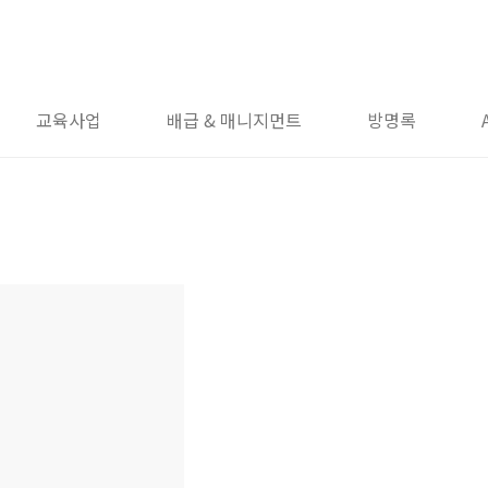
교육사업
배급 & 매니지먼트
방명록