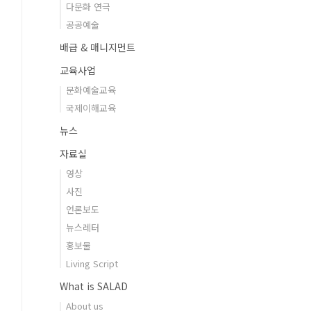
다문화 연극
공공예술
배급 & 매니지먼트
교육사업
문화예술교육
국제이해교육
뉴스
자료실
영상
사진
언론보도
뉴스레터
홍보물
Living Script
What is SALAD
About us