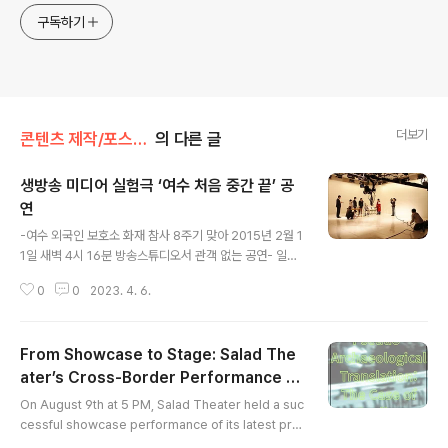
구독하기
더보기
콘텐츠 제작/포스트 드라마
의 다른 글
생방송 미디어 실험극 ‘여수 처음 중간 끝’ 공
연
글 내용
-여수 외국인 보호소 화재 참사 8주기 맞아 2015년 2월 1
1일 새벽 4시 16분 방송스튜디오서 관객 없는 공연- 일시:
2015년 2월 11일(수) 오전 4시 16분/ 오후 7시30분 (2
0
0
2023. 4. 6.
회 공연) 장소: 유스트림 코리아 인터넷 생중계 공연 (ww
w.ustream.tv/channel/online-theater) 길이: 120분
극본/연출: 박경주 영상감독: 석성석 조명감독: 이재성 무대
From Showcase to Stage: Salad The
감독: 박동명, 유병선 기술감독: 남택권, 권범태 조연출: 어
니마 싱, 유지혜 움직임: 박은주, 어니마 싱 음악: 볼프강 인
ater’s Cross-Border Performance H
글 내용
데어 비쉐 출연: 유병선, 손인용, 박은주, 이동욱, 김진문, 신
eads to Berlin 2026
On August 9th at 5 PM, Salad Theater held a suc
현용, 어니마 싱 VIP후원관객: 김경식, 이수정 후원: 유스트
cessful showcase performance of its latest pro
림코리아, AGI소사이어티, 티비원미디어 문의: 샐러드 (0
duction, Pseudo-Archaeological Translation: Th