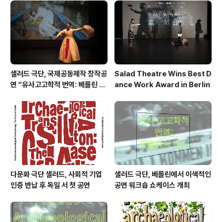
008년 1월 초 국제결혼으로 한국에 입국한지 5일만에 이
혼을 강요 받고 이혼 조정일을 기다리던 중 아파트에서 상
세불명의 원인으로 추락사하였다. 쩐탄란의 사망사건은
고..
샐러드 극단, 국제공동제작 창작공
Salad Theatre Wins Best D
연 “유사고고학적 번역: 베를린 사
ance Work Award in Berlin
례”로 베를린서 작품상 수상
다문화 극단 샐러드, 사회적 기업
샐러드 극단, 베를린에서 이색적인
인증 반납 후 독일 서 첫 공연
공연 워크숍 쇼케이스 개최