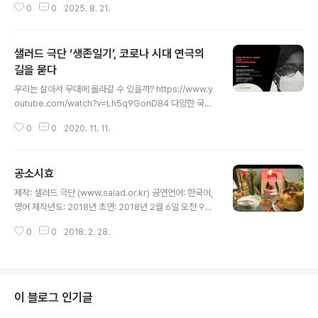
2 22..
0
0
2025. 8. 21.
e Case of Berlin, at Theaterhaus Mitte in Berlin.
Co-directed by Yuko Kaseki and Park Kyong Ju,
the performance was attended by an intimate a
샐러드 극단 ‘생존일기’, 코로나 시대 연극의
udience of around 20 people. Drawing inspirati
on and valuable feedback from attendees, the c
길을 묻다
글 내용
ompany is now developing a..
우리는 살아서 무대에 올라갈 수 있을까? https://www.y
outube.com/watch?v=Lh5q9GonD84 다양한 국적
의 이주민 예술가로 구성된 샐러드가 팬데믹 상황에서 실
0
0
2020. 11. 11.
제 겪고 있는 이야기를 신작 ‘생존일기’ 공연에 고스란히 담
는다. 우리 사회의 일상을 바꾼 팬데믹 상황은 문화예술계
에 더욱 냉혹하게 다가온다. 비대면 상황이 일상화된 202
공소시효
0년, 모두가 힘들게 살고 있지만 연극계는 어느 분야보다
글 내용
더 그 무게를 실감하고 있다. 예정되었던 공연들이 줄줄이
제작: 샐러드 극단 (www.salad.or.kr) 공연언어: 한국어,
연기되거나 취소됐고 향후 전망도 불투명하다. 다문화 극
영어 제작년도: 2018년 초연: 2018년 2월 6일 오전 9시
단 샐러드도 이 상황을 피해 갈 수 없었다. 극단의 존폐와
30분 장소: 페이스북 인터넷 스트리밍 라이브 방송 공연
극단 구성원의 생존 여부를 걱정하게 되었다. 고향을 방문
0
0
2018. 2. 28.
공연길이: 70분 극본 & 연출: 박경주 다큐멘터리 영상 &
했던 단원들의 입국이 코로나 19로 지연됐고, 11월 21일
르포타주: 박경주 라이브방송 미디어감독: 석성석 조명감
대학로 마로니..
독: 싱어니마 음향감독: 힐 히존 라이브 방송 촬영감독: 김
민우 홍보: 안내쉬 출연: 로나 드 마테오, 하영주, 조에닉 프
랑스 작품설명 베트남 이주여성 쩐탄란 사망 10주기를 맞
이 블로그 인기글
아 그녀의 죽음의 의문을 풀기 위한 연극. 쩐탄란은 지난 2