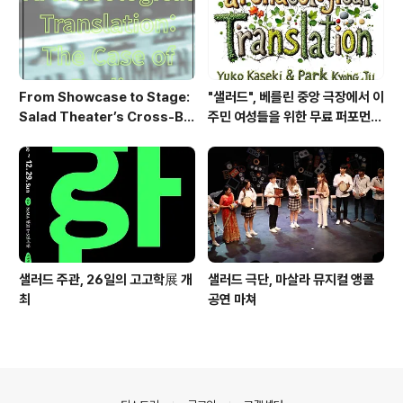
From Showcase to Stage:
"샐러드", 베를린 중앙 극장에서 이
Salad Theater’s Cross-Bo
주민 여성들을 위한 무료 퍼포먼스
rder Performance Heads t
워크숍 개최
o Berlin 2026
샐러드 주관, 26일의 고고학展 개
샐러드 극단, 마살라 뮤지컬 앵콜
최
공연 마쳐
의안내