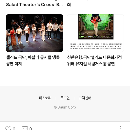
Salad Theater’s Cross-Bo
최
rder Performance Heads t
o Berlin 2026
샐러드 극단, 마살라 뮤지컬 앵콜
신한은행.극단샐러드 다문화가정
공연 마쳐
위해 뮤지컬 서렁거스훙 공연
의안내
티스토리
로그인
고객센터
© Daum Corp.
0
0