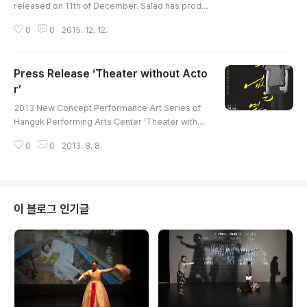
released on 11th of December. Salad has produ
ced creative musicals introducing Asian culture
0
0
2015. 12. 12.
based on sponsorship of Shinhan Bank since 20
11. Total five musicals have been produced for l
ast five years to introduce culture of Nepal, Chin
Press Release ‘Theater without Acto
a, the Philippines, Mongolia, and Vietnam and th
ey have been established representative creati
r’
글 내용
ve contents to raise ..
2013 New Concept Performance Art Series of
Hanguk Performing Arts Center ‘Theater withou
t Actor’ Live Experimental Theatre Made by Kyo
0
0
2013. 8. 8.
ung-ju Park, a New Conceptual Artist, with Multi
cultural People 'Theater without Actor' is an exp
erimental theater selected by Hanguk Performi
ng Arts Center as a special performance in part
of interdisciplinary arts of a new concept perfor
이 블로그 인기글
mance art series, which c..