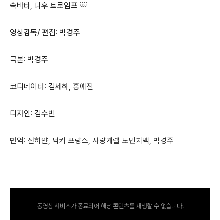
숙바타, 다후 트로임프 ￼
영상감독/ 편집: 박경주
극본: 박경주
코디네이터: 김세하,
홍예진
디자인: 김수빈
번역: 전하얀, 닉키 프랑스, 사랑게렐 노민치멕, 박경주
동영상 서비스가 종료되어 해당 콘텐츠를 재생할 수 없습니다.