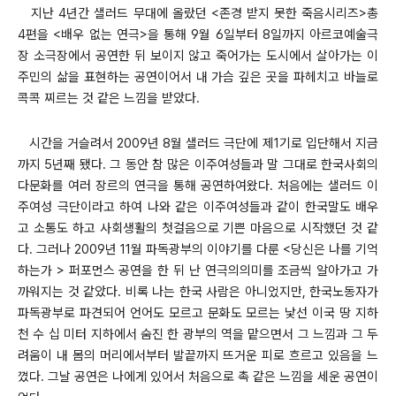
지난 4년간 샐러드 무대에 올랐던 <존경 받지 못한 죽음시리즈>총
4편을 <배우 없는 연극>을 통해 9월 6일부터 8일까지 아르코예술극
장 소극장에서 공연한 뒤 보이지 않고 죽어가는 도시에서 살아가는 이
주민의 삶을 표현하는 공연이어서 내 가슴 깊은 곳을 파헤치고 바늘로
콕콕 찌르는 것 같은 느낌을 받았다.
시간을 거슬려서 2009년 8월 샐러드 극단에 제1기로 입단해서 지금
까지 5년째 됐다.
그 동안 참 많은 이주여성들과 말 그대로 한국사회의
다문화를 여러 장르의 연극을 통해 공연하여왔다. 처음에는 샐러드 이
주여성 극단이라고 하여 나와 같은 이주여성들과 같이 한국말도 배우
고 소통도 하고 사회생활의 첫걸음으로 기쁜 마음으로 시작했던 것 같
다. 그러나 2009년 11월 파독광부의 이야기를 다룬 <당신은 나를 기억
하는가 > 퍼포먼스 공연을 한 뒤 난 연극의의미를 조금씩 알아가고 가
까워지는 것 같았다. 비록 나는 한국 사람은 아니었지만, 한국노동자가
파독광부로 파견되어 언어도 모르고 문화도 모르는 낯선 이국 땅 지하
천 수 십 미터 지하에서 숨진 한 광부의 역을 맡으면서 그 느낌과 그 두
려움이 내 몸의 머리에서부터 발끝까지 뜨거운 피로 흐르고 있음을 느
꼈다. 그날 공연은 나에게 있어서 처음으로 촉 같은 느낌을 세운 공연이