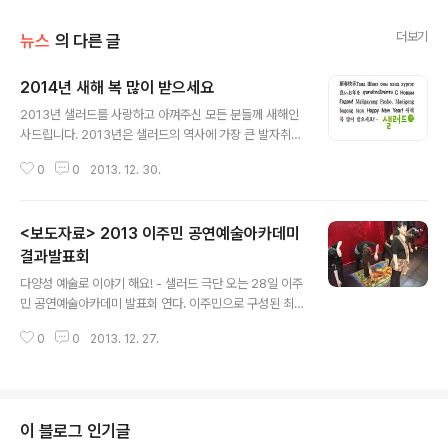
더보기
뉴스
의 다른 글
2014년 새해 복 많이 받으세요
글 내용
2013년 샐러드를 사랑하고 아껴주신 모든 분들께 새해인
사드립니다. 2013년은 샐러드의 역사에 가장 큰 발자취를
남긴 해로 기억될 것입니다. 창작공연 '배우 없는 연극'이
0
0
2013. 12. 30.
한팩 한국공연예술센터 기획공연으로 선정돼 9월6일부터
8일까지 3일간 아르코예술극장 소극장 무대에 올랐습니
다. 인터넷 생중계로 진행된 본 공연은 유스트림코리아 웹
<보도자료> 2013 이주민 공연예술아카데미
사이트를 통해 800여명의 온라인 관객을 만나며 성공적으
로 마무리 되었습니다. 샐러드 아티스트 로나 드 마테오씨
결과발표회
글 내용
가 단원활동 4년여 만에 상임연출가로 데뷔 무대를 가졌습
다양성 예술로 이야기 해요! - 샐러드 극단 오는 28일 이주
니다. 신한은행의 후원으로 제작한 창작뮤지컬 '수크라이'
민 공연예술아카데미 발표회 연다. 이주민으로 구성된 최
연출을 맡은 마테오씨는 평화롭고 아름다운 필리핀 문화를
초의 다문화 극단 '샐러드'가 2013년 공연예술아카데미
어린이 관객에게 전달, 찾아가는 공연에서 큰 사랑을 받았
0
0
2013. 12. 27.
결과 발표회 ‘다양성 예술로 이야기 해요’를 오는 12월 28
습니다. 4월 샐러드는 오랜 숙원 사업이었던..
일 토요일 오후 3시 서울시립문래청소년수련관 강당에서
연다.문화체육관광부와 한국문화예술위원회가 주최하고
샐러드가 주관, 국민체육진흥공단의 후원으로 실시된 이주
민 공연예술아카데미는 8월부터 12월까지 무용, 연극, 커
이 블로그 인기글
뮤니티아트, 드라마치료 등 다양한 분야에 걸쳐 9개의 강