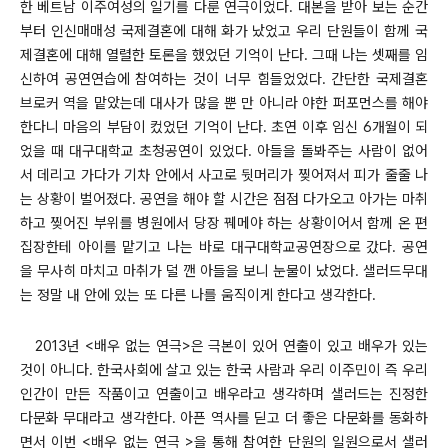
한 베트남 이주여성의 일기를 다룬 연극이었다. 대본을 받아 보는 순간
부터 인신매매성 국제결혼에 대해 화가 났었고 우리 단원들이 함께 국
제결혼에 대해 열렬한 토론을 했었던 기억이 난다. 그때 나는 셋째를 임
신하여 공연연습에 참여하는 것이 너무 힘들었었다. 간단한 국제결혼
브로커 역을 맡았는데 대사가 많을 뿐 만 아니라 야한 퍼포먼스를 해야
한다니 마음의 부담이 컸었던 기억이 난다. 초연 이후 임신 6개월이 되
었을 때 대구대학교 초청공연이 있었다. 아들을 돌봐주는 사람이 없어
서 데리고 가다가 기차 안에서 사고로 뒷머리가 찢어져서 피가 줄줄 나
는 상황이 벌어졌다. 공연을 해야 할 시간은 점점 다가오고 아가는 마취
하고 찢어진 부위를 병원에서 당장 꿰메야 하는 상황이어서 함께 온 편
집장한테 아이를 맡기고 나는 바로 대구대학교공연장으로 갔다. 공연
을 무사히 마치고 마취가 덜 깬 아들을 보니 눈물이 났었다. 샐러드무대
는 정말 내 안에 있는 또 다른 나를 움직이게 한다고 생각한다.
2013년 <배우 없는 연극>은 극본이 있어 연출이 있고 배우가 있는
것이 아니다. 한국사회에 살고 있는 한국 사람과 우리 이주민이 즉 우리
인간이 만든 작품이고 연출이고 배우라고 생각하며 샐러드는 진정한
다문화 무대라고 생각한다.
아픈 역사를 딛고 더 좋은 다문화를 동화하
면서 이번 <배우 없는 연극 >을 통해 참여한 단원의 일원으로서 샐러