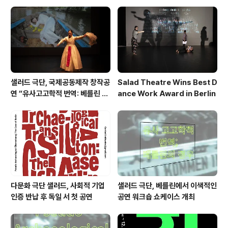
의가 개최됐다. 교육대상은 기존의 이주여성에 한정하지
않고 중도입국자녀, 이주민공동체리더, 유학생, 국제결혼
피해자 등 문화예술교육에서 소외된 다양한 계층으로 확대
해 실시하였다. 교육 프로그램 난이도 면에서는 연..
샐러드 극단, 국제공동제작 창작공
Salad Theatre Wins Best D
연 “유사고고학적 번역: 베를린 사
ance Work Award in Berlin
례”로 베를린서 작품상 수상
다문화 극단 샐러드, 사회적 기업
샐러드 극단, 베를린에서 이색적인
인증 반납 후 독일 서 첫 공연
공연 워크숍 쇼케이스 개최