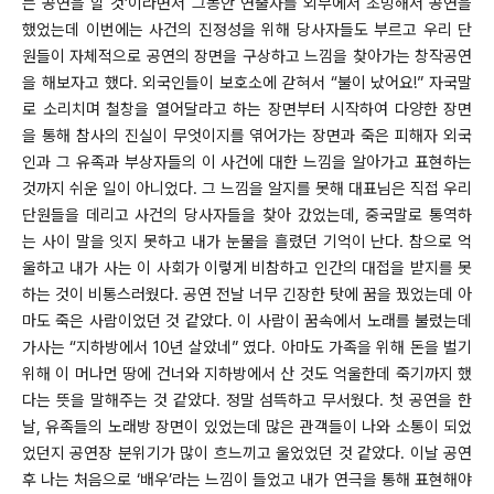
는 공연을 할 것’이라면서 그동안 연출자를 외부에서 초빙해서 공연을
했었는데 이번에는 사건의 진정성을 위해 당사자들도 부르고 우리 단
원들이 자체적으로 공연의 장면을 구상하고 느낌을 찾아가는 창작공연
을 해보자고 했다. 외국인들이 보호소에 갇혀서 “불이 났어요!” 자국말
로 소리치며 철창을 열어달라고 하는 장면부터 시작하여 다양한 장면
을 통해 참사의 진실이 무엇이지를 엮어가는 장면과 죽은 피해자 외국
인과 그 유족과 부상자들의 이 사건에 대한 느낌을 알아가고 표현하는
것까지 쉬운 일이 아니었다. 그 느낌을 알지를 못해 대표님은 직접 우리
단원들을 데리고 사건의 당사자들을 찾아 갔었는데, 중국말로 통역하
는 사이 말을 잇지 못하고 내가 눈물을 흘렸던 기억이 난다. 참으로 억
울하고 내가 사는 이 사회가 이렇게 비참하고 인간의 대접을 받지를 못
하는 것이 비통스러웠다. 공연 전날 너무 긴장한 탓에 꿈을 꿨었는데 아
마도 죽은 사람이었던 것 같았다. 이 사람이 꿈속에서 노래를 불렀는데
가사는 “지하방에서 10년 살았네” 였다. 아마도 가족을 위해 돈을 벌기
위해 이 머나먼 땅에 건너와 지하방에서 산 것도 억울한데 죽기까지 했
다는 뜻을 말해주는 것 같았다. 정말 섬뜩하고 무서웠다. 첫 공연을 한
날, 유족들의 노래방 장면이 있었는데 많은 관객들이 나와 소통이 되었
었던지 공연장 분위기가 많이 흐느끼고 울었었던 것 같았다. 이날 공연
후 나는 처음으로 ‘배우’라는 느낌이 들었고 내가 연극을 통해 표현해야