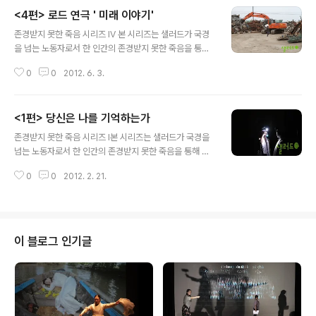
으로, 그리고 결혼이주여성 란의 죽음으로 이어진다. ‘란의
<4편> 로드 연극 ' 미래 이야기'
일기 개정판(작/ 연출: 박경주)’는 인신매매성 국제결혼을
글 내용
통해 입국했다가 사망한 베트남 이주여성의 일기를 모티브
존경받지 못한 죽음 시리즈 Ⅳ 본 시리즈는 샐러드가 국경
로 만든 창작공연 ‘란의 일기’ 에 한국인 피해 남성 당사들
을 넘는 노동자로서 한 인간의 존경받지 못한 죽음을 통해
의 목소리로 주석을 붙인 작품이다. 공연은 두 개의 장소에
이주의 문제를 풀어내고자 기획한 창작 공연 시리즈다. 총
서 병행적으로 진행되며 양쪽의 공연 장면은 스마트폰과
0
0
2012. 6. 3.
4편의 작품으로 완성될 이 시리즈는 한국인 파독광부의 죽
웹(www.undergroundartchannel.net)을 통해 생중
음으로부터 시작, 여수 외국인 보호소 화재 사건의 죽음과
계 된다 . 샐러드 ..
결혼이주여성 란의 죽음으로 이어져, 마지막으로 난민과
<1편> 당신은 나를 기억하는가
경계인의 이야기로 마무리된다. 난민 ▪▪▪▪▪▪ 공포 는 4
글 내용
월 25일 오후 3시 서울역에서 시작된다. 샐러드가 ‘난
존경받지 못한 죽음 시리즈 Ⅰ본 시리즈는 샐러드가 국경을
민’을 주제로한 창작 워크숍의 결과물로 서울역에서 가벼
넘는 노동자로서 한 인간의 존경받지 못한 죽음을 통해 이
운 게릴라 퍼포먼스를 진행하기로 한 시점이었다. 그러나
주의 문제를 풀어내고자 기획한 창작 공연 시리즈다. 총 4
우연히도 샐러드 단원들이 퍼포먼스를 준비하기 위해 도착
0
0
2012. 2. 21.
편의 작품으로 완성될 이 시리즈는 한국인 파독광부 이야
한 서울역 역사 내 중앙모니터에서는 북한 혁명 80주년 기
기로부터 시작된다. * 파독광부 복지사업 문제를 다루는 기
념일을 맞아 북한이 ‘3~4분내에 남한을 ..
획전시회 '독일 아리랑 45년에 묻다展'에 맞춰 기획한 퍼
포먼스 '당신은 나를 기억하는가'는 독일 에슈바일러 광산
굴라이 광업소 지하 막장에서 수평갱 채탄부로 일한지 한
이 블로그 인기글
달만인 1964년 11월 30일 월요일 천장이 무너져 숨진 이
성재씨의 이야기를 다룬다. 퍼포먼스는 사망한 이씨가 불
러내 살아 있는 옛 동료들에게 편지를 낭독하는 형식으로
진행된다. 이 퍼포먼스는 언어도 음식도 문화도 낯선 이국
땅 지하 천수십미터 지하에서 숨진 동..