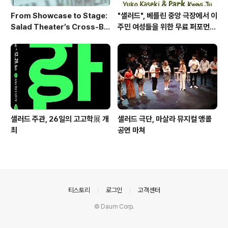
From Showcase to Stage:
"샐러드", 베를린 중앙 극장에서 이
Salad Theater’s Cross-Bo
주민 여성들을 위한 무료 퍼포먼스
rder Performance Heads t
워크숍 개최
o Berlin 2026
샐러드 주관, 26일의 고고학展 개
샐러드 극단, 마살라 뮤지컬 앵콜
최
공연 마쳐
의안내
티스토리
로그인
고객센터
© Daum Corp.