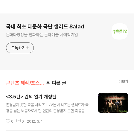
로그 정보
국내 최초 다문화 극단 샐러드 Salad
문화다양성을 전파하는 문화예술 사회적기업
구독하기
더보기
콘텐츠 제작/포스트 드라마
의 다른 글
<3.5편> 란의 일기 개정판
글 내용
존경받지 못한 죽음 시리즈 Ⅲ•Ⅴ본 시리즈는 샐러드가 국
경을 넘는 노동자로서 한 인간의 존경받지 못한 죽음을 통
해 이주의 문제를 풀어내고자 기획한 창작 공연 시리즈다.
0
0
2012. 3. 1.
총 4편의 작품으로 완성될 이 시리즈는 한국인 파독광부의
죽음으로부터 시작, 여수 외국인 보호소 화재 사건의 죽음