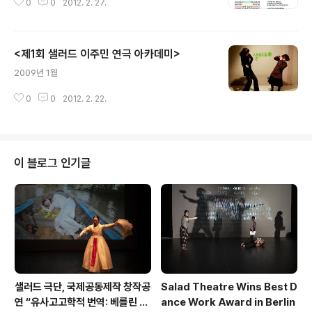
0
0
2012. 2. 27.
<제1회 샐러드 이주민 연극 아카데미>
글 내용
2009년 1월
0
0
2012. 2. 22.
이 블로그 인기글
샐러드 극단, 국제공동제작 창작공
Salad Theatre Wins Best D
연 “유사고고학적 번역: 베를린 사
ance Work Award in Berlin