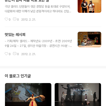
승근이 엄마 처음 학교 오는 날
만들어준 맛난 외국음식을 싸 가는데 이 음식 맛을 본 친구
글 내용
들은 미나에게 호감을 갖게 된다. * 기획/제작: 샐러드 * 제
극단 샐러드 단원들이 겪은 경험담 등을 토대로 구성되어,
작년도: 2009 * 초연: 샐러드의 밤 (2009.5, 세일 아트
다문화에 대한 이해가 낮은 관람객이라고 하더라도 선입견
홀) * 초청공연: 유네스코아태교육원 다문화교사직무연수
없이 공연을 즐길 수 있다. * 줄거리 초등학교 2학년인 상
(2009), 서울대다문화교육센터 (2009) 외 * 장르: 아동
0
0
2012. 2. 21.
근이의 엄마는 필리핀에서 온 이주여성이다. 상근이 엄마
극 * 길이: 15분 * 극작/연출: 공동창작 * 등장인물: 미나,
는 자신이 외국인이라서 상근이가 친구들로부터 놀림을 당
..
할까봐 학교를 한 번도 방문하지 않았다. 이런 엄마가 상근
맛있는 레시피
이는 밉다. 어느 날 아침 상근이는 엄마가 학교에 온다고 약
글 내용
속하지 않으면 학교에 가지 않겠다고 떼를 쓰는데... * 초
- 기획/제작: 샐러드 - 제작년도: 2009년 - 초연: 2009년
연: 샐러드의 밤 (2009년 5월, 세일 아트홀) * 기획/ 제작:
9월 24일 ~ 27일, 성미산 마을극장 - 공연시간: 90분 -
샐러드 * 제작년도: 2009 * 극작/연출: 샐러드 공동창작
등장인물: 아니따, 일라, 할매, 카일라, 경칠, 일라남편, 아자
* 공연시간 : 20분 * 등장인물 : 엄마 1,2,3, 초등학생 1,2,
0
0
2012. 2. 21.
아자팀1, 2, 3 - 작/연출: 김병균 - 출연: 주예심, 이자스민,
3,4 * 출연: 이쟈스민, 이레샤, 김계화 외
김계화, 다시마 프롭, 이레샤, 서열마, 류리연 외 - 줄거리:
손님들로부터 통칭 이모로 통하는 할매와 함께 이주여성인
일라가 일하는 식당에 어느 날 갓난 아이를 안고 이주여성
아니따가 식당을 찾아온다. 몇몇 단골손님만으로 식당을
이 블로그 인기글
운영하기에도 빠듯한 처지지만 할매는 아니따의 처지를 불
쌍하게 여겨 식당에서 일하게 한다. 가수가 되겠다는 허황
된 꿈에 사로잡힌 할매의 아들 경칠이 친 사고로 식당은 위
기에 놓이게 되는데, 일라와 아니따가 힘을..