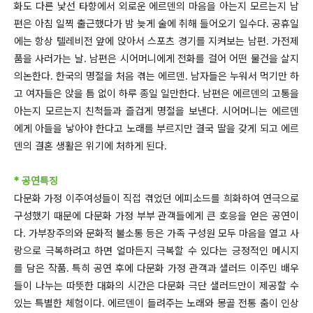
화도 다른 낯선 타향에서 외로운 에르덴의 마음을 아는지 모르는지 남
편은 아침 일찍 출근했다가 밤 늦게 술에 취해 들어오기 일수다. 공휴일
에는 항상 텔레비전 앞에 앉아서 스포츠 경기를 지켜보는 남편. 가전제
품을 사러가는 날. 남편은 시어머니에게 전화를 걸어 어떤 물건을 살지
의논한다. 한국의 명절을 처음 겪는 에르덴. 남자들은 누워서 먹기만 하
고 여자들은 앉을 틈 없이 하루 종일 일만한다. 남편은 에르덴의 고통을
아는지 모르는지 친척들과 즐겁게 명절을 보낸다. 시어머니는 에르덴
에게 아들을 낳아야 한다고 노래를 부르지만 결국 딸을 갖게 되고 에르
덴의 결혼 생활은 위기에 처하게 된다.
* 공연특징
다문화 가정 이주여성들이 직접 겪었던 에피소드를 희화하여 연극으로
구성했기 때문에 다문화 가정 부부 관객들에게 큰 호응을 얻은 공연이
다. 가부장주의와 문화적 불소통 등은 가족 구성원 모두 마음을 열고 사
랑으로 극복하려고 하면 얼마든지 극복할 수 있다는 긍정적인 메시지
를 담은 작품. 특히 공연 후에 다문화 가정 관객과 샐러드 이주민 배우
들이 나누는 따뜻한 대화의 시간은 다문화 극단 샐러드만이 제공할 수
있는 특별한 체험이다. 에르덴이 들려주는 노래와 몽골 전통 춤이 인상