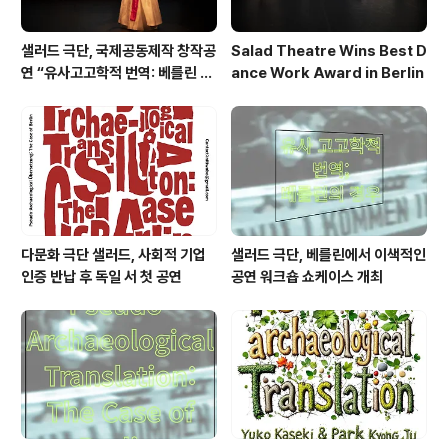
샐러드 극단, 국제공동제작 창작공
Salad Theatre Wins Best D
연 “유사고고학적 번역: 베를린 사
ance Work Award in Berlin
례”로 베를린서 작품상 수상
다문화 극단 샐러드, 사회적 기업
샐러드 극단, 베를린에서 이색적인
인증 반납 후 독일 서 첫 공연
공연 워크숍 쇼케이스 개최