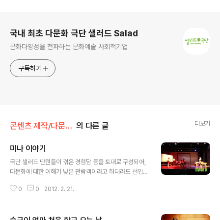
로그 정보
국내 최초 다문화 극단 샐러드 Salad
문화다양성을 전파하는 문화예술 사회적기업
구독하기
더보기
콘텐츠 제작/다문화 연극
의 다른 글
미나 이야기
글 내용
극단 샐러드 단원들이 겪은 경험담 등을 토대로 구성되어,
다문화에 대한 이해가 낮은 관람객이라고 하더라도 선입견
없이 공연을 즐길 수 있다. * 줄거리 미나는 초등학교 1학
0
0
2012. 2. 21.
년이다. 이주여성인 미나의 엄마는 알림장에 적힌 준비물
을 잘 이해하지 못해 실수를 하고, 미나는 이 일로 인해서
친구들로부터 놀림을 받는다. 소풍가는 날 미나는 엄마가