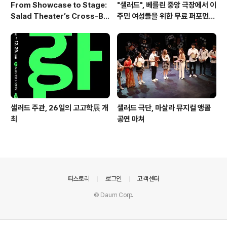
From Showcase to Stage:
"샐러드", 베를린 중앙 극장에서 이
Salad Theater’s Cross-Bo
주민 여성들을 위한 무료 퍼포먼스
rder Performance Heads t
워크숍 개최
o Berlin 2026
샐러드 주관, 26일의 고고학展 개
샐러드 극단, 마살라 뮤지컬 앵콜
최
공연 마쳐
의안내
티스토리
로그인
고객센터
© Daum Corp.