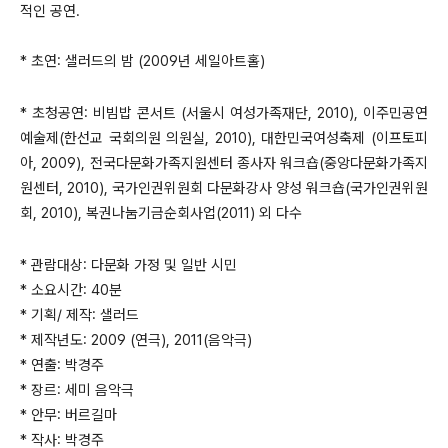
적인 공연.
* 초연: 샐러드의 밤 (2009년 세일아트홀)
* 초청공연: 비빔밥 콘서트 (서울시 여성가족재단, 2010), 이주민공연
예술제(한선교 국회의원 의원실, 2010), 대한민국여성축제 (이프토피
아, 2009), 전국다문화가족지원센터 종사자 워크숍(중앙다문화가족지
원센터, 2010), 국가인권위원회 다문화강사 양성 워크숍(국가인권위원
회, 2010), 복권나눔기금순회사업(2011) 외 다수
* 관람대상: 다문화 가정 및 일반 시민
* 소요시간: 40분
* 기획/ 제작: 샐러드
* 제작년도: 2009 (연극), 2011(음악극)
* 연출: 박경주
* 장르: 세미 음악극
* 안무: 버르길마
* 작사: 박경주