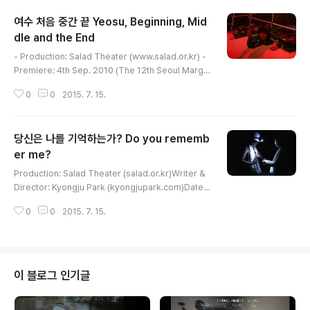
여수 처음 중간 끝 Yeosu, Beginning, Mid
dle and the End
글 내용
- Production: Salad Theater (www.salad.or.kr) -
Premiere: 4th Sep. 2010 (The 12th Seoul Margin
al Theatre Festival ) - Place: Daehakro Arts The
0
0
2015. 7. 15.
ater_Small Hall - Duration: 90 minutes - Writer &
Director: Kyongju Park (www.kyongjupark.com)
- Music: Wolfgang in der Wiesche - Media Direc
당신은 나를 기억하는가? Do you rememb
tor: Sungsuk Suk - Assistant Director: Jihye Yu -
Documentary Video: Kyongju Park, Kyaw Naion
er me?
글 내용
g, Minsung Chun - Stag..
Production: Salad Theater (salad.or.kr)Writer &
Director: Kyongju Park (kyongjupark.com)Date:
29th Jan. 2010Place: Goethe Institut Seoul Kore
0
0
2015. 7. 15.
aDuration: 20min.Translation: Hayan ChunCast:
Jingui Hua, Purev Dashmaa
이 블로그 인기글