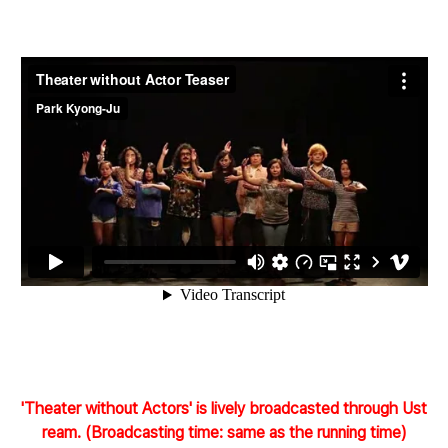
'Theater without Actors' is lively broadcasted through Ust
ream. (Broadcasting time: same as the running time)