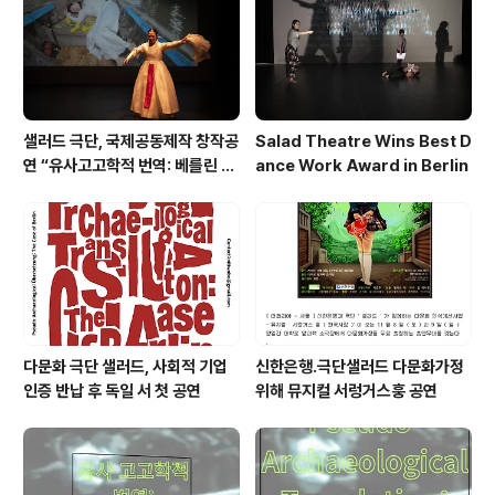
샐러드 극단, 국제공동제작 창작공
Salad Theatre Wins Best D
연 “유사고고학적 번역: 베를린 사
ance Work Award in Berlin
례”로 베를린서 작품상 수상
다문화 극단 샐러드, 사회적 기업
신한은행.극단샐러드 다문화가정
인증 반납 후 독일 서 첫 공연
위해 뮤지컬 서렁거스훙 공연