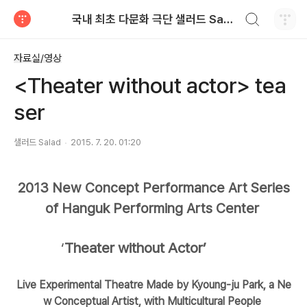
검색하기
국내 최초 다문화 극단 샐러드 Salad
티스토리
자료실/영상
<Theater without actor> tea
ser
샐러드 Salad
2015. 7. 20. 01:20
2013 New Concept Performance Art Series
of Hanguk Performing Arts Center
‘
Theater without Actor’
Live Experimental Theatre Made by Kyoung-ju Park, a Ne
w Conceptual Artist, with Multicultural People