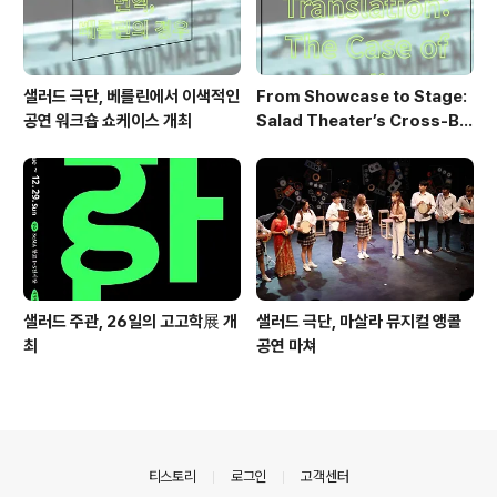
샐러드 극단, 베를린에서 이색적인
From Showcase to Stage:
공연 워크숍 쇼케이스 개최
Salad Theater’s Cross-Bo
rder Performance Heads t
o Berlin 2026
샐러드 주관, 26일의 고고학展 개
샐러드 극단, 마살라 뮤지컬 앵콜
최
공연 마쳐
의안내
티스토리
로그인
고객센터