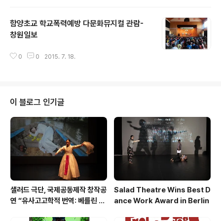
함양초교 학교폭력예방 다문화뮤지컬 관람-
창원일보
글 내용
0
0
2015. 7. 18.
이 블로그 인기글
샐러드 극단, 국제공동제작 창작공
Salad Theatre Wins Best D
연 “유사고고학적 번역: 베를린 사
ance Work Award in Berlin
례”로 베를린서 작품상 수상