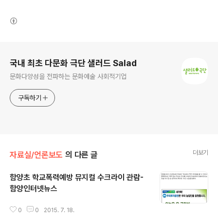
(새창열림)
로그 정보
국내 최초 다문화 극단 샐러드 Salad
문화다양성을 전파하는 문화예술 사회적기업
구독하기
더보기
자료실/언론보도
의 다른 글
함양초 학교폭력예방 뮤지컬 수크라이 관람-
함양인터넷뉴스
글 내용
0
0
2015. 7. 18.