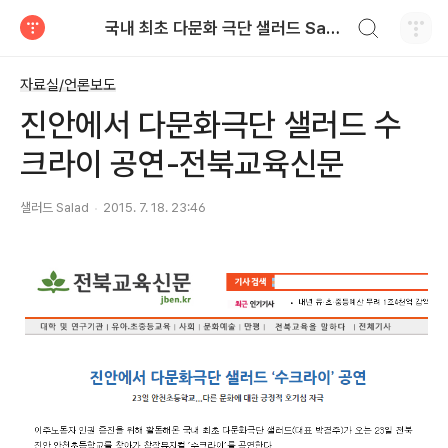
검색하기
국내 최초 다문화 극단 샐러드 Salad
티스토리
자료실/언론보도
진안에서 다문화극단 샐러드 수
크라이 공연-전북교육신문
샐러드 Salad
2015. 7. 18. 23:46