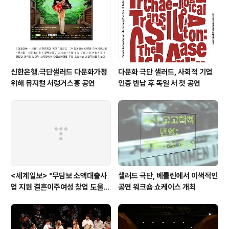
신한은행.극단샐러드 다문화가정
다문화 극단 샐러드, 사회적 기업
위해 뮤지컬 서렁거스훙 공연
인증 반납 후 독일 서 첫 공연
<세계일보> "무담보 소액대출사
샐러드 극단, 베를린에서 이색적인
업 지원 결혼이주여성 창업 도울
공연 워크숍 쇼케이스 개최
것"